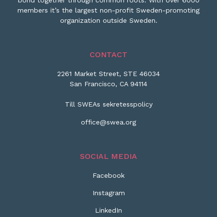
bond together through common roots. With over 6000
members it’s the largest non-profit Sweden-promoting
organization outside Sweden.
CONTACT
2261 Market Street, STE 46034
San Francisco, CA 94114
Till SWEAs sekretesspolicy
office@swea.org
SOCIAL MEDIA
Facebook
Instagram
LinkedIn