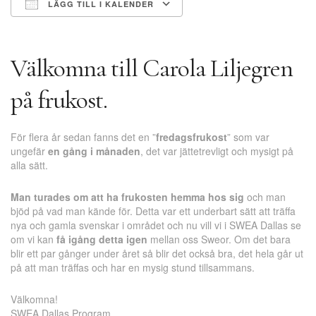
LÄGG TILL I KALENDER
Ladda ner ICS
Google Kalender
Välkomna till Carola Liljegren
på frukost.
För flera år sedan fanns det en ”
fredagsfrukost
” som var
ungefär
en gång i månaden
, det var jättetrevligt och mysigt på
alla sätt.
Man turades om att ha frukosten hemma hos sig
och man
bjöd på vad man kände för. Detta var ett underbart sätt att träffa
nya och gamla svenskar i området och nu vill vi i SWEA Dallas se
om vi kan
få igång detta igen
mellan oss Sweor. Om det bara
blir ett par gånger under året så blir det också bra, det hela går ut
på att man träffas och har en mysig stund tillsammans.
Välkomna!
SWEA Dallas Program