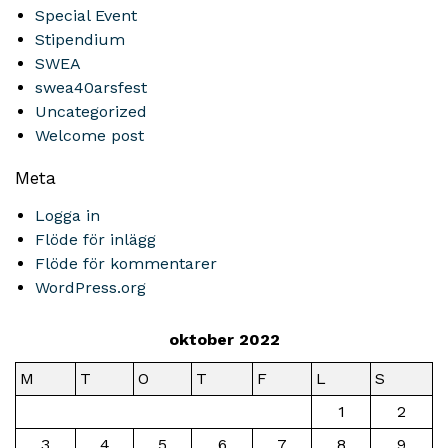
Special Event
Stipendium
SWEA
swea40arsfest
Uncategorized
Welcome post
Meta
Logga in
Flöde för inlägg
Flöde för kommentarer
WordPress.org
oktober 2022
M
T
O
T
F
L
S
1
2
3
4
5
6
7
8
9